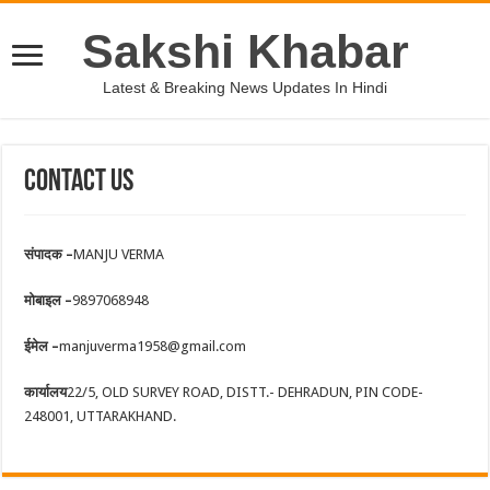
Sakshi Khabar
Latest & Breaking News Updates In Hindi
Contact Us
संपादक –
MANJU VERMA
मोबाइल –
9897068948
ईमेल –
manjuverma1958@gmail.com
कार्यालय
22/5, OLD SURVEY ROAD, DISTT.- DEHRADUN, PIN CODE-
248001, UTTARAKHAND.