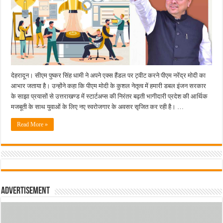
अत्याधुनिक
15
इंक्यूबेटर
और
1100
से
अधिक
स्टार्टअप्स
को
मिली
पहचान,
सीएम
देहरादून। सीएम पुष्कर सिंह धामी ने अपने एक्स हैंडल पर ट्वीट करने पीएम नरेंद्र मोदी का
धामी
आभार जताया है। उन्होंने कहा कि पीएम मोदी के कुशल नेतृत्व में हमारी डबल इंजन सरकार
ने
जताया
के साझा प्रयासों से उत्तराखण्ड में स्टार्टअप्स की निरंतर बढ़ती भागीदारी प्रदेश की आर्थिक
पीएम
मजबूती के साथ युवाओं के लिए नए स्वरोजगार के अवसर सृजित कर रही है। …
मोदी
का
आभार….
Read More »
Advertisement