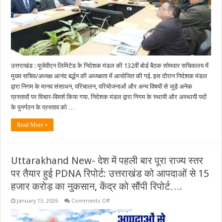
स्थायी-
अस्थायी
पदों
के
पुनर्गठन
और
नई
परियोजनाओं
को
मिली
हरी
उत्तराखंड : यूजेवीएन लिमिटेड के निदेशक मंडल की 132वीं बोर्ड बैठक सोमवार सचिवालय में
झंडी….
मुख्य सचिव/अध्यक्ष आनंद बर्द्धन की अध्यक्षता में आयोजित की गई. इस दौरान निदेशक मंडल
द्वारा निगम के मानव संसाधन, परिचालन, परियोजनाओं और अन्य विषयों से जुड़े अनेक
प्रस्तावों पर विचार‐विमर्श किया गया. निदेशक मंडल द्वारा निगम के स्थायी और अस्थायी पदों
के पुनर्गठन के प्रस्ताव को …
Read More »
Uttarakhand New- देश में पहली बार पूरा राज्य स्तर
पर तैयार हुई PDNA रिपोर्ट: उत्तराखंड को आपदाओं से 15
हजार करोड़ का नुकसान, केंद्र को सौंपी रिपोर्ट….
on
January 13, 2026
Comments Off
Uttarakhand
New-
देश