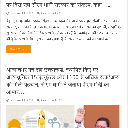
पर दिख रहा सीएम धामी सरकार का संकल्प, कहा…..
on
January 13, 2026
Comments Off
Uttarakhand
News:
देहरादून। मुख्यमंत्री पुष्कर सिंह धामी के नेतृत्व में राज्य सरकार द्वारा संचालित “जन–जन की
“जन–
सरकार, जन–जन के द्वार” कार्यक्रम के अंतर्गत प्रदेशभर में जनसेवा को प्रभावी, पारदर्शी एवं
जन
की
सुलभ बनाने की दिशा में निरंतर प्रगति दर्ज की जा रही है। कार्यक्रम की 12 जनवरी 2026
सरकार,
की दैनिक प्रगति रिपोर्ट इस बात का प्रमाण है कि सरकार जनता की समस्याओं के …
जन–
जन
के
Read More »
द्वार”
कार्यक्रम
से
बढ़ी
जनसेवा
आत्मनिर्भर बन रहा उत्तराखंड: स्थापित किए गए
की
पारदर्शिता,
अत्याधुनिक 15 इंक्यूबेटर और 1100 से अधिक स्टार्टअप्स
धरातल
पर
को मिली पहचान, सीएम धामी ने जताया पीएम मोदी का
दिख
रहा
आभार….
सीएम
धामी
सरकार
on
January 13, 2026
Comments Off
का
आत्मनिर्भर
संकल्प,
बन
कहा…..
रहा
उत्तराखंड:
स्थापित
किए
गए