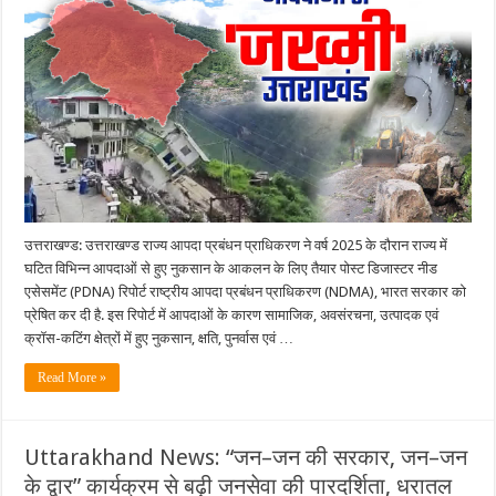
में
पहली
बार
पूरा
राज्य
स्तर
पर
तैयार
हुई
PDNA
रिपोर्ट:
उत्तराखंड
को
आपदाओं
से
15
हजार
उत्तराखण्ड: उत्तराखण्ड राज्य आपदा प्रबंधन प्राधिकरण ने वर्ष 2025 के दौरान राज्य में
करोड़
घटित विभिन्न आपदाओं से हुए नुकसान के आकलन के लिए तैयार पोस्ट डिजास्टर नीड
का
नुकसान,
एसेसमेंट (PDNA) रिपोर्ट राष्ट्रीय आपदा प्रबंधन प्राधिकरण (NDMA), भारत सरकार को
केंद्र
को
प्रेषित कर दी है. इस रिपोर्ट में आपदाओं के कारण सामाजिक, अवसंरचना, उत्पादक एवं
सौंपी
क्रॉस-कटिंग क्षेत्रों में हुए नुकसान, क्षति, पुनर्वास एवं …
रिपोर्ट….
Read More »
Uttarakhand News: “जन–जन की सरकार, जन–जन
के द्वार” कार्यक्रम से बढ़ी जनसेवा की पारदर्शिता, धरातल