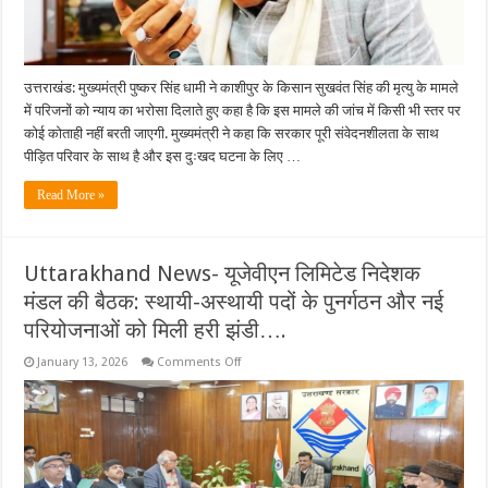
दिलाया
न्याय
का
भरोसा,
कहा-
जांच
में
उत्तराखंड: मुख्यमंत्री पुष्कर सिंह धामी ने काशीपुर के किसान सुखवंत सिंह की मृत्यु के मामले
किसी
में परिजनों को न्याय का भरोसा दिलाते हुए कहा है कि इस मामले की जांच में किसी भी स्तर पर
भी
स्तर
कोई कोताही नहीं बरती जाएगी. मुख्यमंत्री ने कहा कि सरकार पूरी संवेदनशीलता के साथ
पर
पीड़ित परिवार के साथ है और इस दुःखद घटना के लिए …
नहीं
बरती
जाएगी
Read More »
कोताही….
Uttarakhand News- यूजेवीएन लिमिटेड निदेशक
मंडल की बैठक: स्थायी-अस्थायी पदों के पुनर्गठन और नई
परियोजनाओं को मिली हरी झंडी….
on
January 13, 2026
Comments Off
Uttarakhand
News-
यूजेवीएन
लिमिटेड
निदेशक
मंडल
की
बैठक: