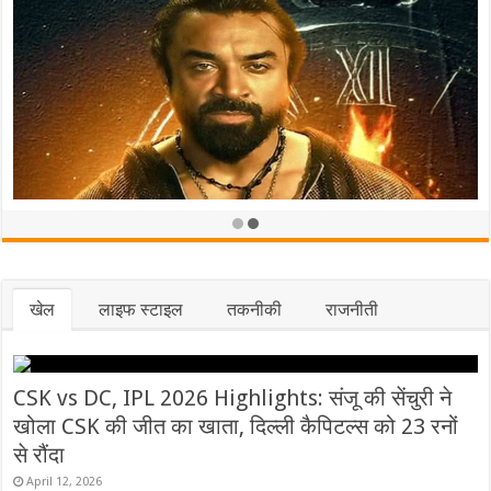
‘क्योंकि सास भी कभी बहू थी’ के 25 साल: एक यादगार सफर पर 
और अमर उपाध्याय की भावुक यादें
July 3, 2025
्ज हुआ केस
खेल
लाइफ स्टाइल
तकनीकी
राजनीती
CSK vs DC, IPL 2026 Highlights: संजू की सेंचुरी ने
खोला CSK की जीत का खाता, दिल्ली कैपिटल्स को 23 रनों
से रौंदा
April 12, 2026