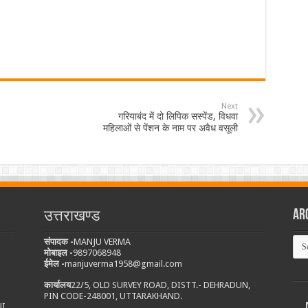
Next
गरियाबंद में दो लिपिक सस्पेंड, विधवा
महिलाओं से पेंशन के नाम पर अवैध वसूली
Ar
उत्तराखण्ड
Arc
संपादक -
MANJU VERMA
मोबाइल -
9897068948
ईमेल -
manjuverma1958@gmail.com
कार्यालय
22/5, OLD SURVEY ROAD, DISTT.- DEHRADUN,
PIN CODE-248001, UTTARAKHAND.
NI