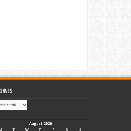
chives
hives
August 2026
M
T
W
T
F
S
S