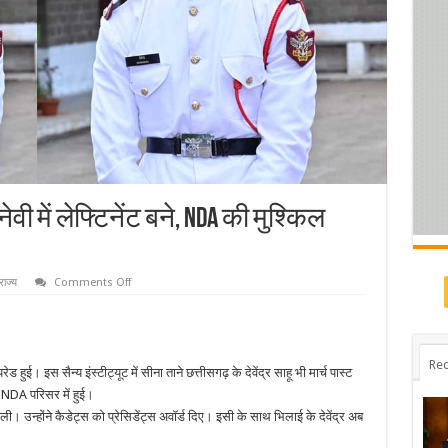
नेवी में लेफ्टिनेंट बने, NDA की मुश्किल
on
राज्य
Comments Off
छत्तीसगढ़
के
देवेंद्र
इंडियन
नेवी
में
Rec
 हुई। इस सैन्य इंस्टीट्यूट में सीना ताने छत्तीसगढ़ के देवेंद्र साहू भी मार्च पास्ट
लेफ्टिनेंट
बने,
 NDA परिसर में हुई।
NDA
की
ी। उन्‍होंने कैडेट्स को प्रेसिडेंट्स अवॉर्ड दिए। इसी के साथ भिलाई के देवेंद्र अब
मुश्किल
ट्रेनिंग