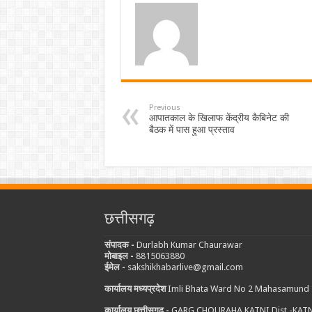
Previous
आपातकाल के खिलाफ केंद्रीय कैबिनेट की
बैठक में पास हुआ प्रस्ताव
छत्तीसगढ़
संपादक -
Durlabh Kumar Chaurawar
मोबाइल -
8815063880
ईमेल -
sakshikhabarlive@gmail.com
कार्यालय मध्यप्रदेश
Imli Bhata Ward No 2 Mahasamund
कार्यालय छत्तीसगढ़ -
GARG CHOURAHA KATNI Dist.-KAT