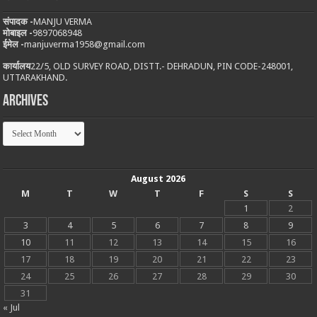
संपादक -
MANJU VERMA
मोबाइल -
9897068948
ईमेल -
manjuverma1958@gmail.com
कार्यालय
22/5, OLD SURVEY ROAD, DISTT.- DEHRADUN, PIN CODE-248001,
UTTARAKHAND.
Archives
Archives
August 2026
M
T
W
T
F
S
S
1
2
3
4
5
6
7
8
9
10
11
12
13
14
15
16
17
18
19
20
21
22
23
24
25
26
27
28
29
30
31
« Jul