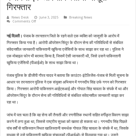
गिरफ्तार
News Desk
June 3, 2025
Breaking News
on
Comments Off
पंजाब
से
एक
नई दिल्ली।
पंजाब के तरनतारन जिले के रहने वाले एक व्यक्ति को जासूसी के आरोप में
और
पाकिस्तानी
गिरफ्तार किया गया है। आरोपी ऑपरेशन सिंदूर के दौरान सेना की गतिविधियों से संबंधित
जासूस
गिरफ्तार
संवेदनशील जानकारी पाकिस्तानी खुफिया एजेंसियों के साथ साझा कर रहा था। पुलिस ने
एक मोबाइल फोन भी बरामद किया है, जिसमें ऐसी जानकारी थी, जिसे उसने पाकिस्तानी
खुफिया एजेंसियों (पीआईओ) के साथ साझा किया था।
पंजाब पुलिस के डीजीपी गाैरव यादव ने बताया कि काउंटर-इंटेलिजेंस-पंजाब से मिली सूचना के
आधार पर तरनतारन पुलिस ने एक संयुक्त अभियान में गगनदीप सिंह उर्फ गगन को गिरफ्तार
किया। गिरफ्तार आरोपी पाकिस्तान आईएसआई और गोपाल सिंह चावला के संपर्क में था और
ऑपरेशन सिंदूर के दौरान सेना की गतिविधियों से संबंधित संवेदनशील जानकारी साझा कर
रहा था।
जांच में पता चला है कि वह सेना की तैनाती और रणनीतिक स्थानों सहित वर्गीकृत विवरण साझा
करने में लगा हुआ था, जिससे राष्ट्रीय सुरक्षा को खतरा हो सकता था। गगनदीप सिंह पिछले
पांच वर्षों से पाकिस्तान स्थित खालिस्तानी समर्थक गोपाल सिंह चावला के संपर्क में था, जिसके
माध्यम से उसे पाकिस्तानी खुफिया संचालकों (पीआईओ) से मिलवाया गया था। उसने